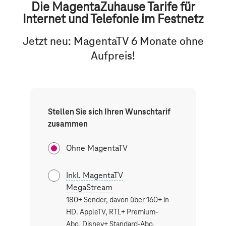
Die
Magenta
Zuhause Tarife für
Internet und Telefonie im Festnetz
Jetzt neu: MagentaTV 6 Monate ohne
Aufpreis!
Stellen Sie sich Ihren Wunschtarif
zusammen
Ohne MagentaTV
Inkl. MagentaTV
Inkl. M
MegaStream
SmartS
180+ Sender, davon über 160+ in
180+ Sen
next
HD. AppleTV, RTL+ Premium-
HD. Netfl
button
Abo, Disney+ Standard-Abo,
Disney S