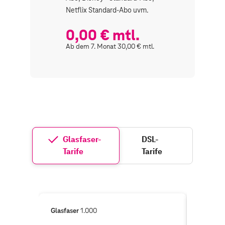
Netflix Standard-Abo uvm.
Werbung
uvm.
0,00 € mtl.
0,00
Ab dem 7. Monat 30,00 € mtl.
Ab dem 7.
Glasfaser-
DSL-
Tarife
Tarife
Glasfaser
1.000
Glasfase