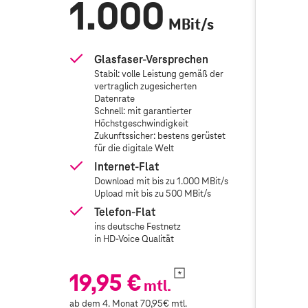
1.000
6
MBit/s
Glasfaser-Versprechen
Gl
Stabil: volle Leistung gemäß der
St
vertraglich zugesicherten
ve
Datenrate
Da
Schnell: mit garantierter
Sc
Höchstgeschwindigkeit
Hö
Zukunftssicher: bestens gerüstet
Zu
für die digitale Welt
fü
Internet-Flat
In
next
Download mit bis zu 1.000 MBit/s
Do
button
Upload mit bis zu 500 MBit/s
Up
Telefon-Flat
Te
ins deutsche Festnetz
in
in HD-Voice Qualität
in
19,95 €
19,
mtl.
ab dem 4. Monat 70,95€ mtl.
ab dem 4